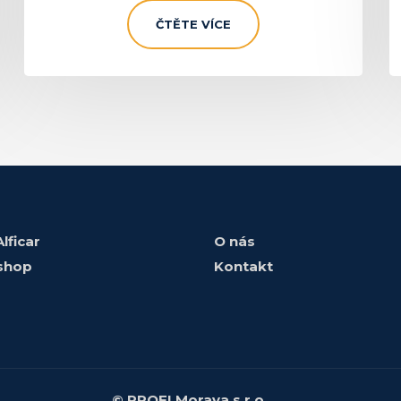
ČTĚTE VÍCE
lficar
O nás
shop
Kontakt
© PROFI Morava s.r.o.