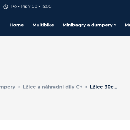
Po - Pá: 7:00 - 15:00
Home
Multibike
Minibagry a dumpery
Ma
umpery
Lžíce a náhradní díly C+
Lžíce 30cm MP72