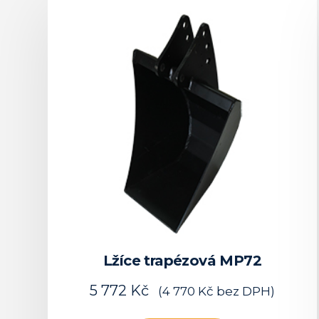
Lžíce trapézová MP72
5 772
Kč
(
4 770
Kč
bez DPH)