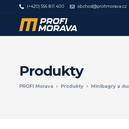
(+420) 556 811 400
obchod@profimorava.cz
Produkty
PROFI Morava
Produkty
Minibagry a d