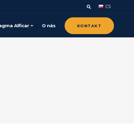
CS
gma Alficar
O nás
KONTAKT