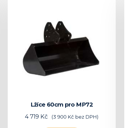
Lžíce 60cm pro MP72
4 719
Kč
(
3 900
Kč
bez DPH)