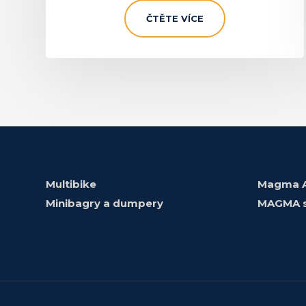
ČTĚTE VÍCE
Multibike
Magma A
Minibagry a dumpery
MAGMA 