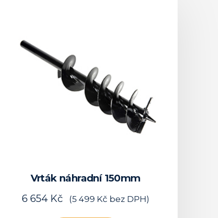
Vrták náhradní 150mm
6 654
Kč
(
5 499
Kč
bez DPH)