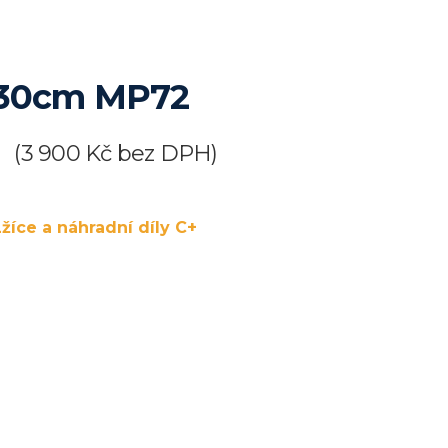
 30cm MP72
(
3 900
Kč
bez DPH)
Lžíce a náhradní díly C+