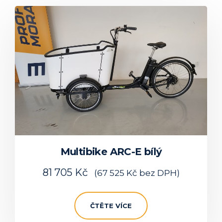
Multibike ARC-E bílý
81 705
Kč
(
67 525
Kč
bez DPH)
ČTĚTE VÍCE